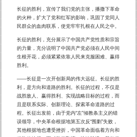
长征的胜利，宣传了我们党的主张，播撒下革命
的火种，扩大了党和红军的影响，巩固了党同人
民群众的血肉联系，使党牢牢扎根在人民之中。
长征的胜利，充分展示了中国共产党性质和宗旨
的力量，充分说明了中国共产党必须在人民中间
生根开花，必须紧紧依靠人民来克服困难、赢得
胜利。
——长征是一次开创新局的伟大远征。长征的胜
利，是方向和道路的胜利。长征的过程，不仅是
战胜敌人、赢得胜利、实现战略目标的过程，而
且是联系实际、创新理论、探索革命道路的过
程。长征出发前，由于党内“左”倾教条主义的错
误领导，中央革命根据地第五次反“围剿”失败，
其他根据地也遭受挫折，中国革命面临着方向和