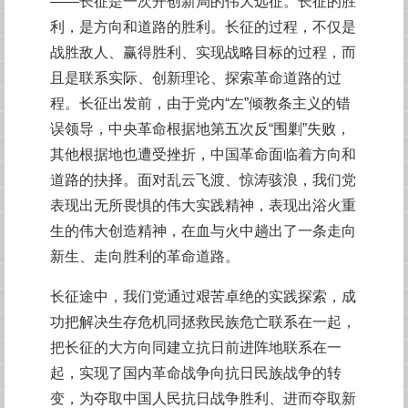
——长征是一次开创新局的伟大远征。长征的胜
利，是方向和道路的胜利。长征的过程，不仅是
战胜敌人、赢得胜利、实现战略目标的过程，而
且是联系实际、创新理论、探索革命道路的过
程。长征出发前，由于党内“左”倾教条主义的错
误领导，中央革命根据地第五次反“围剿”失败，
其他根据地也遭受挫折，中国革命面临着方向和
道路的抉择。面对乱云飞渡、惊涛骇浪，我们党
表现出无所畏惧的伟大实践精神，表现出浴火重
生的伟大创造精神，在血与火中趟出了一条走向
新生、走向胜利的革命道路。
长征途中，我们党通过艰苦卓绝的实践探索，成
功把解决生存危机同拯救民族危亡联系在一起，
把长征的大方向同建立抗日前进阵地联系在一
起，实现了国内革命战争向抗日民族战争的转
变，为夺取中国人民抗日战争胜利、进而夺取新