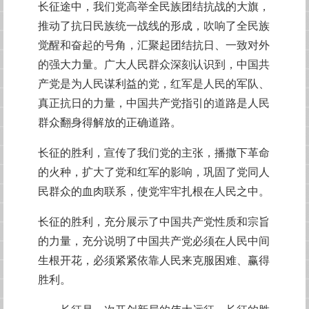
长征途中，我们党高举全民族团结抗战的大旗，
推动了抗日民族统一战线的形成，吹响了全民族
觉醒和奋起的号角，汇聚起团结抗日、一致对外
的强大力量。广大人民群众深刻认识到，中国共
产党是为人民谋利益的党，红军是人民的军队、
真正抗日的力量，中国共产党指引的道路是人民
群众翻身得解放的正确道路。
长征的胜利，宣传了我们党的主张，播撒下革命
的火种，扩大了党和红军的影响，巩固了党同人
民群众的血肉联系，使党牢牢扎根在人民之中。
长征的胜利，充分展示了中国共产党性质和宗旨
的力量，充分说明了中国共产党必须在人民中间
生根开花，必须紧紧依靠人民来克服困难、赢得
胜利。