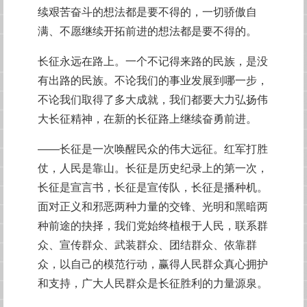
续艰苦奋斗的想法都是要不得的，一切骄傲自
满、不愿继续开拓前进的想法都是要不得的。
长征永远在路上。一个不记得来路的民族，是没
有出路的民族。不论我们的事业发展到哪一步，
不论我们取得了多大成就，我们都要大力弘扬伟
大长征精神，在新的长征路上继续奋勇前进。
——长征是一次唤醒民众的伟大远征。红军打胜
仗，人民是靠山。长征是历史纪录上的第一次，
长征是宣言书，长征是宣传队，长征是播种机。
面对正义和邪恶两种力量的交锋、光明和黑暗两
种前途的抉择，我们党始终植根于人民，联系群
众、宣传群众、武装群众、团结群众、依靠群
众，以自己的模范行动，赢得人民群众真心拥护
和支持，广大人民群众是长征胜利的力量源泉。