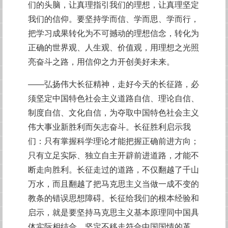
们的头脑，让真理指引我们的理想，让真理坚定
我们的信仰。要坚持学而信、学而思、学而行，
把学习成果转化为不可撼动的理想信念，转化为
正确的世界观、人生观、价值观，用理想之光照
亮奋斗之路，用信仰之力开创美好未来。
——弘扬伟大长征精神，走好今天的长征路，必
须坚定中国特色社会主义道路自信、理论自信、
制度自信、文化自信，为夺取中国特色社会主义
伟大事业新胜利而矢志奋斗。长征胜利启示我
们：只有掌握科学理论才能把握正确前进方向；
只有立足实际、独立自主开辟前进道路，才能不
断走向胜利。长征走过的道路，不仅翻越了千山
万水，而且翻越了把马克思主义当做一成不变的
教条的错误思想障碍。长征给我们的根本经验和
启示，就是要坚持马克思主义基本原理同中国具
体实际相结合，坚定不移走符合中国国情的革