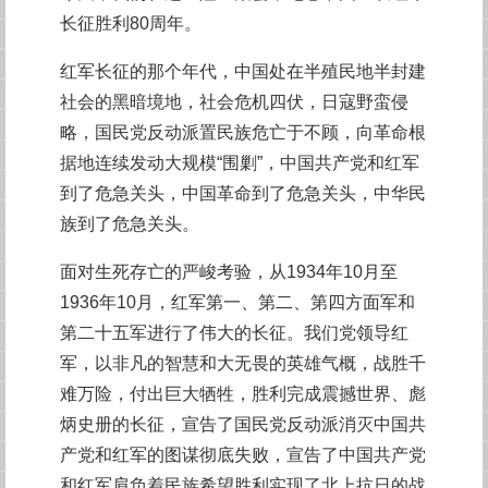
长征胜利80周年。
红军长征的那个年代，中国处在半殖民地半封建
社会的黑暗境地，社会危机四伏，日寇野蛮侵
略，国民党反动派置民族危亡于不顾，向革命根
据地连续发动大规模“围剿”，中国共产党和红军
到了危急关头，中国革命到了危急关头，中华民
族到了危急关头。
面对生死存亡的严峻考验，从1934年10月至
1936年10月，红军第一、第二、第四方面军和
第二十五军进行了伟大的长征。我们党领导红
军，以非凡的智慧和大无畏的英雄气概，战胜千
难万险，付出巨大牺牲，胜利完成震撼世界、彪
炳史册的长征，宣告了国民党反动派消灭中国共
产党和红军的图谋彻底失败，宣告了中国共产党
和红军肩负着民族希望胜利实现了北上抗日的战