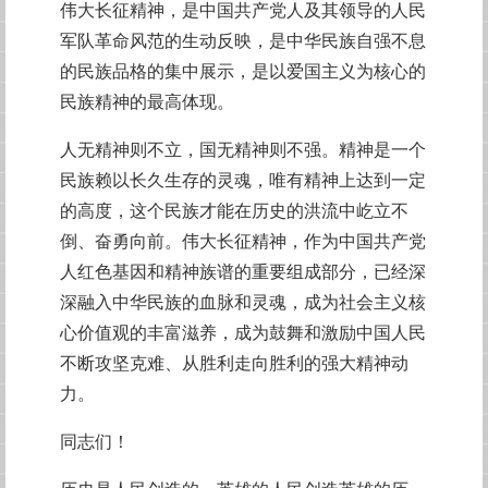
伟大长征精神，是中国共产党人及其领导的人民
军队革命风范的生动反映，是中华民族自强不息
的民族品格的集中展示，是以爱国主义为核心的
民族精神的最高体现。
人无精神则不立，国无精神则不强。精神是一个
民族赖以长久生存的灵魂，唯有精神上达到一定
的高度，这个民族才能在历史的洪流中屹立不
倒、奋勇向前。伟大长征精神，作为中国共产党
人红色基因和精神族谱的重要组成部分，已经深
深融入中华民族的血脉和灵魂，成为社会主义核
心价值观的丰富滋养，成为鼓舞和激励中国人民
不断攻坚克难、从胜利走向胜利的强大精神动
力。
同志们！