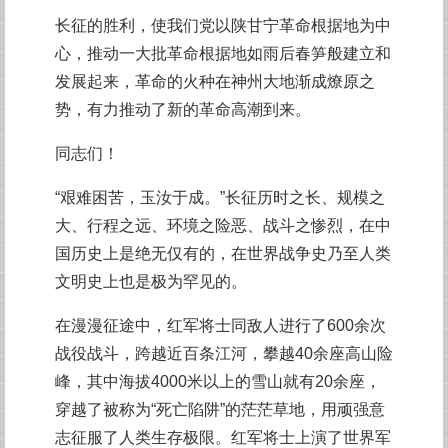
长征的胜利，使我们党以陕甘宁革命根据地为中
心，推动一大批革命根据地如雨后春笋般建立和
发展起来，革命的火种在神州大地渐成燎原之
势，有力推动了新的革命高潮到来。
同志们！
“艰难困苦，玉汝于成。”长征历时之长、规模之
大、行程之远、环境之险恶、战斗之惨烈，在中
国历史上是绝无仅有的，在世界战争史乃至人类
文明史上也是极为罕见的。
在漫漫征途中，红军将士同敌人进行了600余次
战役战斗，跨越近百条江河，攀越40余座高山险
峰，其中海拔4000米以上的雪山就有20余座，
穿越了被称为“死亡陷阱”的茫茫草地，用顽强意
志征服了人类生存极限。红军将士上演了世界军