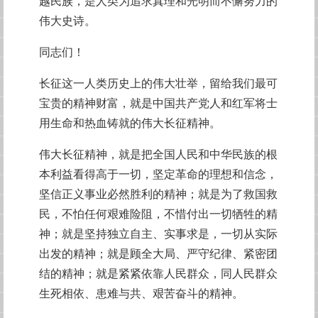
越民族，是人类为追求真理和光明而不懈努力的
伟大史诗。
同志们！
长征这一人类历史上的伟大壮举，留给我们最可
宝贵的精神财富，就是中国共产党人和红军将士
用生命和热血铸就的伟大长征精神。
伟大长征精神，就是把全国人民和中华民族的根
本利益看得高于一切，坚定革命的理想和信念，
坚信正义事业必然胜利的精神；就是为了救国救
民，不怕任何艰难险阻，不惜付出一切牺牲的精
神；就是坚持独立自主、实事求是，一切从实际
出发的精神；就是顾全大局、严守纪律、紧密团
结的精神；就是紧紧依靠人民群众，同人民群众
生死相依、患难与共、艰苦奋斗的精神。