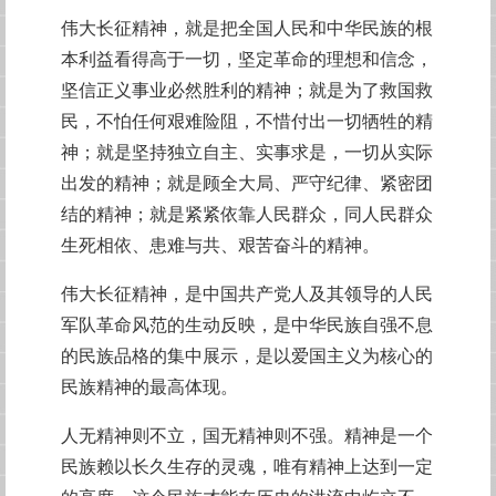
伟大长征精神，就是把全国人民和中华民族的根
本利益看得高于一切，坚定革命的理想和信念，
坚信正义事业必然胜利的精神；就是为了救国救
民，不怕任何艰难险阻，不惜付出一切牺牲的精
神；就是坚持独立自主、实事求是，一切从实际
出发的精神；就是顾全大局、严守纪律、紧密团
结的精神；就是紧紧依靠人民群众，同人民群众
生死相依、患难与共、艰苦奋斗的精神。
伟大长征精神，是中国共产党人及其领导的人民
军队革命风范的生动反映，是中华民族自强不息
的民族品格的集中展示，是以爱国主义为核心的
民族精神的最高体现。
人无精神则不立，国无精神则不强。精神是一个
民族赖以长久生存的灵魂，唯有精神上达到一定