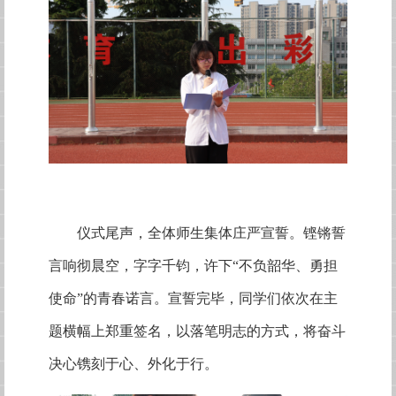
仪式尾声，全体师生集体庄严宣誓。铿锵誓
言响彻晨空，字字千钧，许下“不负韶华、勇担
使命”的青春诺言。宣誓完毕，同学们依次在主
题横幅上郑重签名，以落笔明志的方式，将奋斗
决心镌刻于心、外化于行。