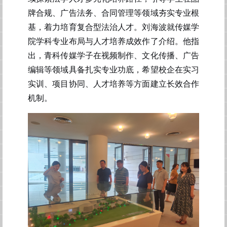
牌合规、广告法务、合同管理等领域夯实专业根
基，着力培育复合型法治人才。刘海波就
传媒
学
院
学科专业
布局与
人才培养
成效作了
介绍
。他指
出，
青科
传媒
学子在
视频制作、文化传播
、
广告
编辑
等领域具备
扎实专业功底
，希望
校企
在实习
实训、项目协同、人才
培养
等方面建立长效合作
机制。